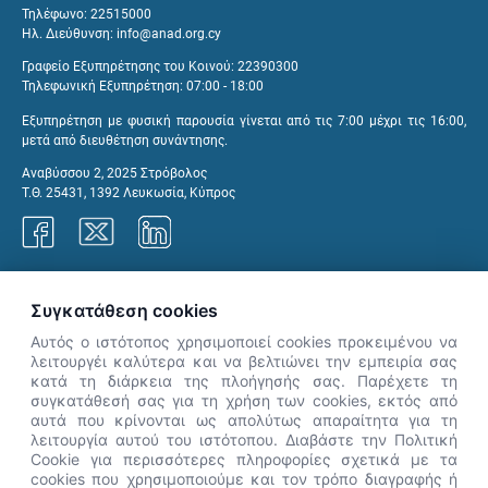
Τηλέφωνο: 22515000
Ηλ. Διεύθυνση:
info@anad.org.cy
Γραφείο Εξυπηρέτησης του Κοινού: 22390300
Τηλεφωνική Εξυπηρέτηση: 07:00 - 18:00
Εξυπηρέτηση με φυσική παρουσία γίνεται από τις 7:00 μέχρι τις 16:00,
μετά από διευθέτηση συνάντησης.
Αναβύσσου 2, 2025 Στρόβολος
Τ.Θ. 25431, 1392 Λευκωσία, Κύπρος
Γραφεία ΑνΑΔ
Συγκατάθεση cookies
Αυτός ο ιστότοπος χρησιμοποιεί cookies προκειμένου να
λειτουργέι καλύτερα και να βελτιώνει την εμπειρία σας
κατά τη διάρκεια της πλοήγησής σας. Παρέχετε τη
×
συγκατάθεσή σας για τη χρήση των cookies, εκτός από
👋 Καλώς ήρθες! Είμαι η Νόησις.
αυτά που κρίνονται ως απολύτως απαραίτητα για τη
Πες μου πώς μπορώ να σε βοηθήσω
λειτουργία αυτού του ιστότοπου. Διαβάστε την Πολιτική
Cookie για περισσότερες πληροφορίες σχετικά με τα
σήμερα.
cookies που χρησιμοποιούμε και τον τρόπο διαγραφής ή