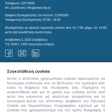
Τηλέφωνο: 22515000
Ηλ. Διεύθυνση:
info@anad.org.cy
Γραφείο Εξυπηρέτησης του Κοινού: 22390300
Τηλεφωνική Εξυπηρέτηση: 07:00 - 18:00
Εξυπηρέτηση με φυσική παρουσία γίνεται από τις 7:00 μέχρι τις 16:00,
μετά από διευθέτηση συνάντησης.
Αναβύσσου 2, 2025 Στρόβολος
Τ.Θ. 25431, 1392 Λευκωσία, Κύπρος
Γραφεία ΑνΑΔ
Συγκατάθεση cookies
Αυτός ο ιστότοπος χρησιμοποιεί cookies προκειμένου να
λειτουργέι καλύτερα και να βελτιώνει την εμπειρία σας
κατά τη διάρκεια της πλοήγησής σας. Παρέχετε τη
×
συγκατάθεσή σας για τη χρήση των cookies, εκτός από
👋 Καλώς ήρθες! Είμαι η Νόησις.
αυτά που κρίνονται ως απολύτως απαραίτητα για τη
Πες μου πώς μπορώ να σε βοηθήσω
λειτουργία αυτού του ιστότοπου. Διαβάστε την Πολιτική
Cookie για περισσότερες πληροφορίες σχετικά με τα
σήμερα.
cookies που χρησιμοποιούμε και τον τρόπο διαγραφής ή