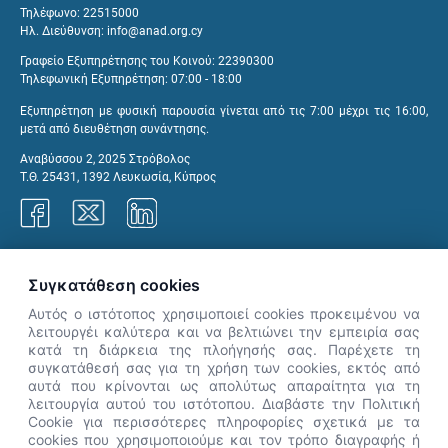
Τηλέφωνο: 22515000
Ηλ. Διεύθυνση:
info@anad.org.cy
Γραφείο Εξυπηρέτησης του Κοινού: 22390300
Τηλεφωνική Εξυπηρέτηση: 07:00 - 18:00
Εξυπηρέτηση με φυσική παρουσία γίνεται από τις 7:00 μέχρι τις 16:00,
μετά από διευθέτηση συνάντησης.
Αναβύσσου 2, 2025 Στρόβολος
Τ.Θ. 25431, 1392 Λευκωσία, Κύπρος
Γραφεία ΑνΑΔ
Συγκατάθεση cookies
Αυτός ο ιστότοπος χρησιμοποιεί cookies προκειμένου να
λειτουργέι καλύτερα και να βελτιώνει την εμπειρία σας
κατά τη διάρκεια της πλοήγησής σας. Παρέχετε τη
×
συγκατάθεσή σας για τη χρήση των cookies, εκτός από
👋 Καλώς ήρθες! Είμαι η Νόησις.
αυτά που κρίνονται ως απολύτως απαραίτητα για τη
Πες μου πώς μπορώ να σε βοηθήσω
λειτουργία αυτού του ιστότοπου. Διαβάστε την Πολιτική
Cookie για περισσότερες πληροφορίες σχετικά με τα
σήμερα.
cookies που χρησιμοποιούμε και τον τρόπο διαγραφής ή