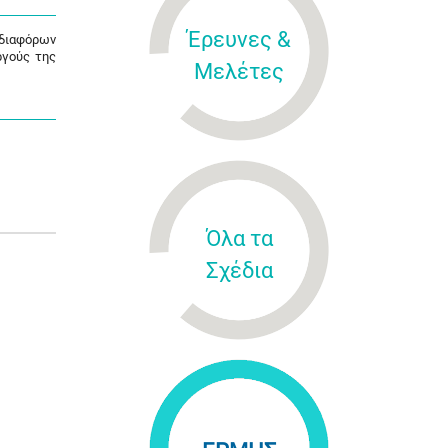
Έρευνες &
 διαφόρων
ργούς της
Μελέτες
Όλα τα
Σχέδια