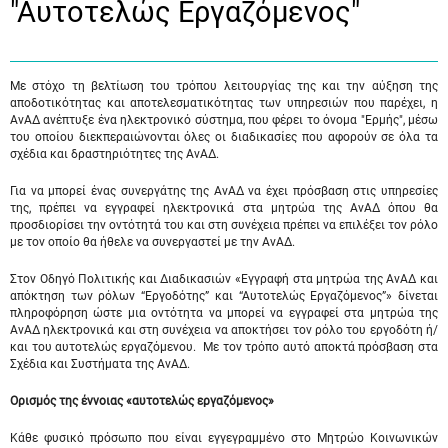
"Αυτοτελώς Eργαζόμενος"
Με στόχο τη βελτίωση του τρόπου λειτουργίας της και την αύξηση της
αποδοτικότητας και αποτελεσματικότητας των υπηρεσιών που παρέχει, η
ΑνΑΔ ανέπτυξε ένα ηλεκτρονικό σύστημα, που φέρει το όνομα "Ερμής", μέσω
του οποίου διεκπεραιώνονται όλες οι διαδικασίες που αφορούν σε όλα τα
σχέδια και δραστηριότητες της ΑνΑΔ.
Για να μπορεί ένας συνεργάτης της ΑνΑΔ να έχει πρόσβαση στις υπηρεσίες
της, πρέπει να εγγραφεί ηλεκτρονικά στα μητρώα της ΑνΑΔ όπου θα
προσδιορίσει την οντότητά του και στη συνέχεια πρέπει να επιλέξει τον ρόλο
με τον οποίο θα ήθελε να συνεργαστεί με την ΑνΑΔ.
Στον Οδηγό Πολιτικής και Διαδικασιών «Εγγραφή στα μητρώα της ΑνΑΔ και
απόκτηση των ρόλων “Εργοδότης” και “Αυτοτελώς Εργαζόμενος”» δίνεται
πληροφόρηση ώστε μια οντότητα να μπορεί να εγγραφεί στα μητρώα της
ΑνΑΔ ηλεκτρονικά και στη συνέχεια να αποκτήσει τον ρόλο του εργοδότη ή/
και του αυτοτελώς εργαζόμενου. Με τον τρόπο αυτό αποκτά πρόσβαση στα
Σχέδια και Συστήματα της ΑνΑΔ.
Ορισμός της έννοιας «αυτοτελώς εργαζόμενος»
Κάθε φυσικό πρόσωπο που είναι εγγεγραμμένο στο Μητρώο Κοινωνικών