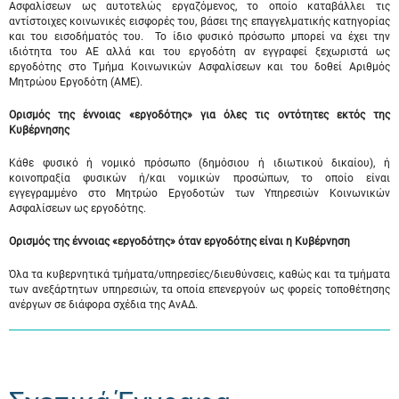
Ασφαλίσεων ως αυτοτελώς εργαζόμενος, το οποίο καταβάλλει τις
αντίστοιχες κοινωνικές εισφορές του, βάσει της επαγγελματικής κατηγορίας
και του εισοδήματός του. Το ίδιο φυσικό πρόσωπο μπορεί να έχει την
ιδιότητα του ΑΕ αλλά και του εργοδότη αν εγγραφεί ξεχωριστά ως
εργοδότης στο Τμήμα Κοινωνικών Ασφαλίσεων και του δοθεί Αριθμός
Μητρώου Εργοδότη (ΑΜΕ).
Ορισμός της έννοιας «εργοδότης» για όλες τις οντότητες εκτός της
Κυβέρνησης
Κάθε φυσικό ή νομικό πρόσωπο (δημόσιου ή ιδιωτικού δικαίου), ή
κοινοπραξία φυσικών ή/και νομικών προσώπων, το οποίο είναι
εγγεγραμμένο στο Μητρώο Εργοδοτών των Υπηρεσιών Κοινωνικών
Ασφαλίσεων ως εργοδότης.
Ορισμός της έννοιας «εργοδότης» όταν εργοδότης είναι η Κυβέρνηση
Όλα τα κυβερνητικά τμήματα/υπηρεσίες/διευθύνσεις, καθώς και τα τμήματα
των ανεξάρτητων υπηρεσιών, τα οποία επενεργούν ως φορείς τοποθέτησης
ανέργων σε διάφορα σχέδια της ΑνΑΔ.