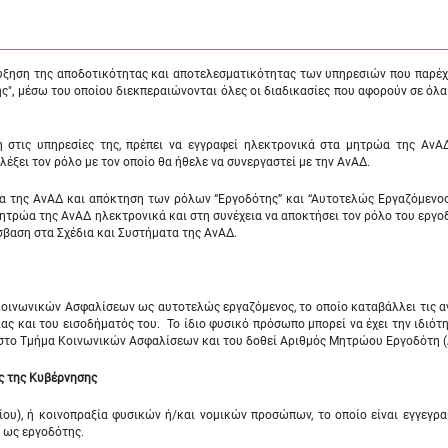
ς"
αύξηση της αποδοτικότητας και αποτελεσματικότητας των υπηρεσιών που παρέχ
ς", μέσω του οποίου διεκπεραιώνονται όλες οι διαδικασίες που αφορούν σε όλα
η στις υπηρεσίες της, πρέπει να εγγραφεί ηλεκτρονικά στα μητρώα της ΑνΑ
ιλέξει τον ρόλο με τον οποίο θα ήθελε να συνεργαστεί με την ΑνΑΔ.
α της ΑνΑΔ και απόκτηση των ρόλων “Εργοδότης” και “Αυτοτελώς Εργαζόμενος
ητρώα της ΑνΑΔ ηλεκτρονικά και στη συνέχεια να αποκτήσει τον ρόλο του εργο
βαση στα Σχέδια και Συστήματα της ΑνΑΔ.
οινωνικών Ασφαλίσεων ως αυτοτελώς εργαζόμενος, το οποίο καταβάλλει τις α
ας και του εισοδήματός του. Το ίδιο φυσικό πρόσωπο μπορεί να έχει την ιδιότ
 στο Τμήμα Κοινωνικών Ασφαλίσεων και του δοθεί Αριθμός Μητρώου Εργοδότη 
ός της Κυβέρνησης
ου), ή κοινοπραξία φυσικών ή/και νομικών προσώπων, το οποίο είναι εγγεγρ
ως εργοδότης.