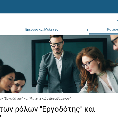
Έρευνες και Μελέτες
Κατάρτ
 "Εργοδότης" και "Αυτοτελώς Eργαζόμενος"
ων ρόλων "Εργοδότης" και