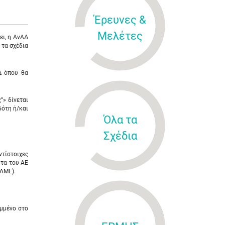
Έρευνες &
Μελέτες
ει, η ΑνΑΔ
 τα σχέδια
Δ όπου θα
”» δίνεται
δότη ή/και
Όλα τα
Σχέδια
ντίστοιχες
ητα του ΑΕ
(ΑΜΕ).
αμμένο στο