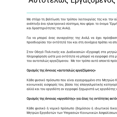
"Αυτοτελώς Eργαζόμενο
Με στόχο τη βελτίωση του τρόπου λειτουργίας της και την 
ανέπτυξε ένα ηλεκτρονικό σύστημα, που φέρει το όνομα "Ερμή
και δραστηριότητες της ΑνΑΔ.
Για να μπορεί ένας συνεργάτης της ΑνΑΔ να έχει πρόσβασ
προσδιορίσει την οντότητά του και στη συνέχεια πρέπει να επ
Στον Οδηγό Πολιτικής και Διαδικασιών «Εγγραφή στα μητρώ
πληροφόρηση ώστε μια οντότητα να μπορεί να εγγραφεί στα μ
του αυτοτελώς εργαζόμενου. Με τον τρόπο αυτό αποκτά πρόσ
Ορισμός της έννοιας «αυτοτελώς εργαζόμενος»
Κάθε φυσικό πρόσωπο που είναι εγγεγραμμένο στο Μητρώο Κ
κοινωνικές εισφορές του, βάσει της επαγγελματικής κατηγορί
αλλά και του εργοδότη αν εγγραφεί ξεχωριστά ως εργοδότης
Ορισμός της έννοιας «εργοδότης» για όλες τις οντότητες εκτ
Κάθε φυσικό ή νομικό πρόσωπο (δημόσιου ή ιδιωτικού δικαί
Μητρώο Εργοδοτών των Υπηρεσιών Κοινωνικών Ασφαλίσεων 