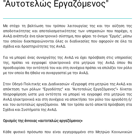
"Αυτοτελώς Eργαζόμενος"
Με στόχο τη βελτίωση του τρόπου λειτουργίας της και την αύξηση της
αποδοτικότητας και αποτελεσματικότητας των υπηρεσιών που παρέχει, η
ΑνΑΔ ανέπτυξε ένα ηλεκτρονικό σύστημα, που φέρει το όνομα "Ερμής", μέσω
του οποίου διεκπεραιώνονται όλες οι διαδικασίες που αφορούν σε όλα τα
σχέδια και δραστηριότητες της ΑνΑΔ.
Για να μπορεί ένας συνεργάτης της ΑνΑΔ να έχει πρόσβαση στις υπηρεσίες
της, πρέπει να εγγραφεί ηλεκτρονικά στα μητρώα της ΑνΑΔ όπου θα
προσδιορίσει την οντότητά του και στη συνέχεια πρέπει να επιλέξει τον ρόλο
με τον οποίο θα ήθελε να συνεργαστεί με την ΑνΑΔ.
Στον Οδηγό Πολιτικής και Διαδικασιών «Εγγραφή στα μητρώα της ΑνΑΔ και
απόκτηση των ρόλων “Εργοδότης” και “Αυτοτελώς Εργαζόμενος”» δίνεται
πληροφόρηση ώστε μια οντότητα να μπορεί να εγγραφεί στα μητρώα της
ΑνΑΔ ηλεκτρονικά και στη συνέχεια να αποκτήσει τον ρόλο του εργοδότη ή/
και του αυτοτελώς εργαζόμενου. Με τον τρόπο αυτό αποκτά πρόσβαση στα
Σχέδια και Συστήματα της ΑνΑΔ.
Ορισμός της έννοιας «αυτοτελώς εργαζόμενος»
Κάθε φυσικό πρόσωπο που είναι εγγεγραμμένο στο Μητρώο Κοινωνικών