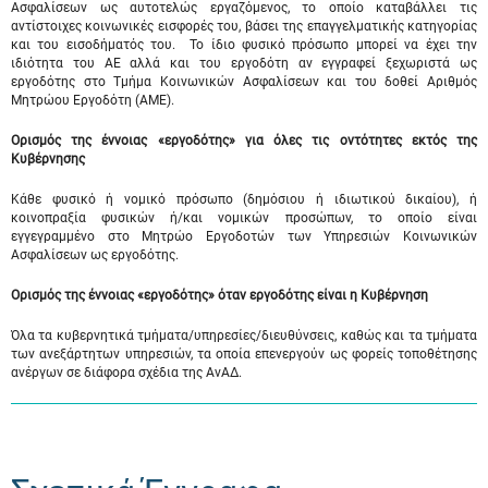
Ασφαλίσεων ως αυτοτελώς εργαζόμενος, το οποίο καταβάλλει τις
αντίστοιχες κοινωνικές εισφορές του, βάσει της επαγγελματικής κατηγορίας
και του εισοδήματός του. Το ίδιο φυσικό πρόσωπο μπορεί να έχει την
ιδιότητα του ΑΕ αλλά και του εργοδότη αν εγγραφεί ξεχωριστά ως
εργοδότης στο Τμήμα Κοινωνικών Ασφαλίσεων και του δοθεί Αριθμός
Μητρώου Εργοδότη (ΑΜΕ).
Ορισμός της έννοιας «εργοδότης» για όλες τις οντότητες εκτός της
Κυβέρνησης
Κάθε φυσικό ή νομικό πρόσωπο (δημόσιου ή ιδιωτικού δικαίου), ή
κοινοπραξία φυσικών ή/και νομικών προσώπων, το οποίο είναι
εγγεγραμμένο στο Μητρώο Εργοδοτών των Υπηρεσιών Κοινωνικών
Ασφαλίσεων ως εργοδότης.
Ορισμός της έννοιας «εργοδότης» όταν εργοδότης είναι η Κυβέρνηση
Όλα τα κυβερνητικά τμήματα/υπηρεσίες/διευθύνσεις, καθώς και τα τμήματα
των ανεξάρτητων υπηρεσιών, τα οποία επενεργούν ως φορείς τοποθέτησης
ανέργων σε διάφορα σχέδια της ΑνΑΔ.