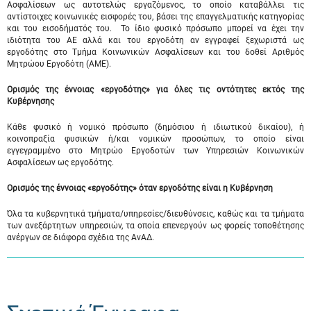
Ασφαλίσεων ως αυτοτελώς εργαζόμενος, το οποίο καταβάλλει τις
αντίστοιχες κοινωνικές εισφορές του, βάσει της επαγγελματικής κατηγορίας
και του εισοδήματός του. Το ίδιο φυσικό πρόσωπο μπορεί να έχει την
ιδιότητα του ΑΕ αλλά και του εργοδότη αν εγγραφεί ξεχωριστά ως
εργοδότης στο Τμήμα Κοινωνικών Ασφαλίσεων και του δοθεί Αριθμός
Μητρώου Εργοδότη (ΑΜΕ).
Ορισμός της έννοιας «εργοδότης» για όλες τις οντότητες εκτός της
Κυβέρνησης
Κάθε φυσικό ή νομικό πρόσωπο (δημόσιου ή ιδιωτικού δικαίου), ή
κοινοπραξία φυσικών ή/και νομικών προσώπων, το οποίο είναι
εγγεγραμμένο στο Μητρώο Εργοδοτών των Υπηρεσιών Κοινωνικών
Ασφαλίσεων ως εργοδότης.
Ορισμός της έννοιας «εργοδότης» όταν εργοδότης είναι η Κυβέρνηση
Όλα τα κυβερνητικά τμήματα/υπηρεσίες/διευθύνσεις, καθώς και τα τμήματα
των ανεξάρτητων υπηρεσιών, τα οποία επενεργούν ως φορείς τοποθέτησης
ανέργων σε διάφορα σχέδια της ΑνΑΔ.