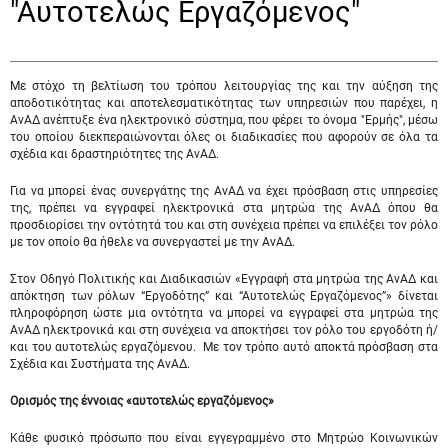
"Αυτοτελώς Eργαζόμενος"
Με στόχο τη βελτίωση του τρόπου λειτουργίας της και την αύξηση της
αποδοτικότητας και αποτελεσματικότητας των υπηρεσιών που παρέχει, η
ΑνΑΔ ανέπτυξε ένα ηλεκτρονικό σύστημα, που φέρει το όνομα "Ερμής", μέσω
του οποίου διεκπεραιώνονται όλες οι διαδικασίες που αφορούν σε όλα τα
σχέδια και δραστηριότητες της ΑνΑΔ.
Για να μπορεί ένας συνεργάτης της ΑνΑΔ να έχει πρόσβαση στις υπηρεσίες
της, πρέπει να εγγραφεί ηλεκτρονικά στα μητρώα της ΑνΑΔ όπου θα
προσδιορίσει την οντότητά του και στη συνέχεια πρέπει να επιλέξει τον ρόλο
με τον οποίο θα ήθελε να συνεργαστεί με την ΑνΑΔ.
Στον Οδηγό Πολιτικής και Διαδικασιών «Εγγραφή στα μητρώα της ΑνΑΔ και
απόκτηση των ρόλων “Εργοδότης” και “Αυτοτελώς Εργαζόμενος”» δίνεται
πληροφόρηση ώστε μια οντότητα να μπορεί να εγγραφεί στα μητρώα της
ΑνΑΔ ηλεκτρονικά και στη συνέχεια να αποκτήσει τον ρόλο του εργοδότη ή/
και του αυτοτελώς εργαζόμενου. Με τον τρόπο αυτό αποκτά πρόσβαση στα
Σχέδια και Συστήματα της ΑνΑΔ.
Ορισμός της έννοιας «αυτοτελώς εργαζόμενος»
Κάθε φυσικό πρόσωπο που είναι εγγεγραμμένο στο Μητρώο Κοινωνικών