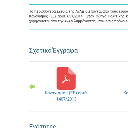
Τα περισσότερα Σχέδια της ΑνΑΔ διέπονται από τους ευρωπα
Κανονισμός (ΕΕ) αριθ. 651/2014. Στον Οδηγό Πολιτικής 
χορηγούνται από την ΑνΑΔ λαμβάνοντας υπόψη τις πρόνοιες 
Σχετικά Έγγραφα
αριθ.
Κανονισμός (ΕΕ) αριθ.
Κα
1407/2013
Ενότητες