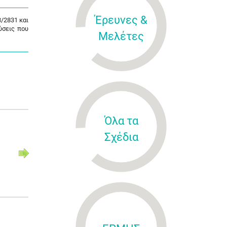
Έρευνες &
3/2831 και
ύσεις που
Μελέτες
Όλα τα
Σχέδια
Κανονισμός (ΕΕ) αριθ.
Κανονισμός (
2020/972
2023/1