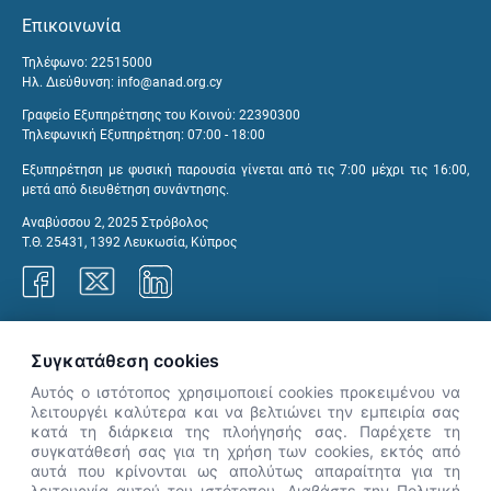
Επικοινωνία
Τηλέφωνο: 22515000
Ηλ. Διεύθυνση:
info@anad.org.cy
Γραφείο Εξυπηρέτησης του Κοινού: 22390300
Τηλεφωνική Εξυπηρέτηση: 07:00 - 18:00
Εξυπηρέτηση με φυσική παρουσία γίνεται από τις 7:00 μέχρι τις 16:00,
μετά από διευθέτηση συνάντησης.
Αναβύσσου 2, 2025 Στρόβολος
Τ.Θ. 25431, 1392 Λευκωσία, Κύπρος
Γραφεία ΑνΑΔ
Συγκατάθεση cookies
Αυτός ο ιστότοπος χρησιμοποιεί cookies προκειμένου να
λειτουργέι καλύτερα και να βελτιώνει την εμπειρία σας
κατά τη διάρκεια της πλοήγησής σας. Παρέχετε τη
×
συγκατάθεσή σας για τη χρήση των cookies, εκτός από
👋 Καλώς ήρθες! Είμαι η Νόησις.
αυτά που κρίνονται ως απολύτως απαραίτητα για τη
Πες μου πώς μπορώ να σε βοηθήσω
λειτουργία αυτού του ιστότοπου. Διαβάστε την Πολιτική