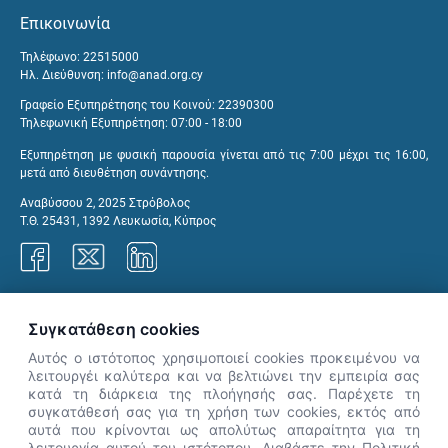
Επικοινωνία
Τηλέφωνο: 22515000
Ηλ. Διεύθυνση:
info@anad.org.cy
Γραφείο Εξυπηρέτησης του Κοινού: 22390300
Τηλεφωνική Εξυπηρέτηση: 07:00 - 18:00
Εξυπηρέτηση με φυσική παρουσία γίνεται από τις 7:00 μέχρι τις 16:00,
μετά από διευθέτηση συνάντησης.
Αναβύσσου 2, 2025 Στρόβολος
Τ.Θ. 25431, 1392 Λευκωσία, Κύπρος
Γραφεία ΑνΑΔ
Συγκατάθεση cookies
Αυτός ο ιστότοπος χρησιμοποιεί cookies προκειμένου να
λειτουργέι καλύτερα και να βελτιώνει την εμπειρία σας
κατά τη διάρκεια της πλοήγησής σας. Παρέχετε τη
×
συγκατάθεσή σας για τη χρήση των cookies, εκτός από
👋 Καλώς ήρθες! Είμαι η Νόησις.
αυτά που κρίνονται ως απολύτως απαραίτητα για τη
Πες μου πώς μπορώ να σε βοηθήσω
λειτουργία αυτού του ιστότοπου. Διαβάστε την Πολιτική