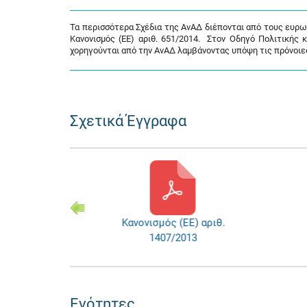
Τα περισσότερα Σχέδια της ΑνΑΔ διέπονται από τους ευρωπα
Κανονισμός (ΕΕ) αριθ. 651/2014. Στον Οδηγό Πολιτικής 
χορηγούνται από την ΑνΑΔ λαμβάνοντας υπόψη τις πρόνοιες 
Σχετικά Έγγραφα
αριθ.
Κανονισμός (ΕΕ) αριθ.
Κα
1407/2013
Ενότητες