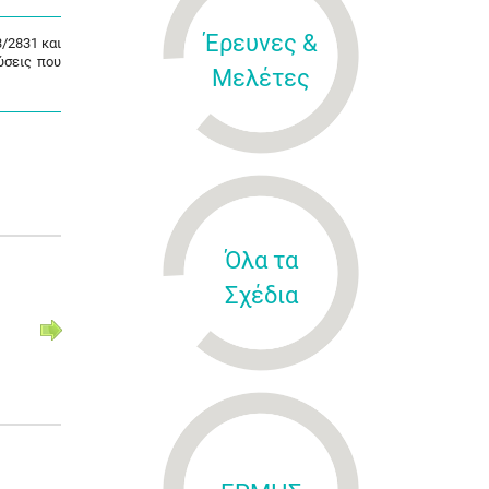
Έρευνες &
3/2831 και
ύσεις που
Μελέτες
Όλα τα
Σχέδια
Κανονισμός (ΕΕ) αριθ.
Κανονισμός (
2020/972
2023/1