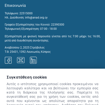
Επικοινωνία
Τηλέφωνο: 22515000
Ηλ. Διεύθυνση:
info@anad.org.cy
Γραφείο Εξυπηρέτησης του Κοινού: 22390300
Τηλεφωνική Εξυπηρέτηση: 07:00 - 18:00
Εξυπηρέτηση με φυσική παρουσία γίνεται από τις 7:00 μέχρι τις 16:00,
μετά από διευθέτηση συνάντησης.
Αναβύσσου 2, 2025 Στρόβολος
Τ.Θ. 25431, 1392 Λευκωσία, Κύπρος
Γραφεία ΑνΑΔ
Συγκατάθεση cookies
Αυτός ο ιστότοπος χρησιμοποιεί cookies προκειμένου να
λειτουργέι καλύτερα και να βελτιώνει την εμπειρία σας
κατά τη διάρκεια της πλοήγησής σας. Παρέχετε τη
×
συγκατάθεσή σας για τη χρήση των cookies, εκτός από
👋 Καλώς ήρθες! Είμαι η Νόησις.
αυτά που κρίνονται ως απολύτως απαραίτητα για τη
Πες μου πώς μπορώ να σε βοηθήσω
λειτουργία αυτού του ιστότοπου. Διαβάστε την Πολιτική