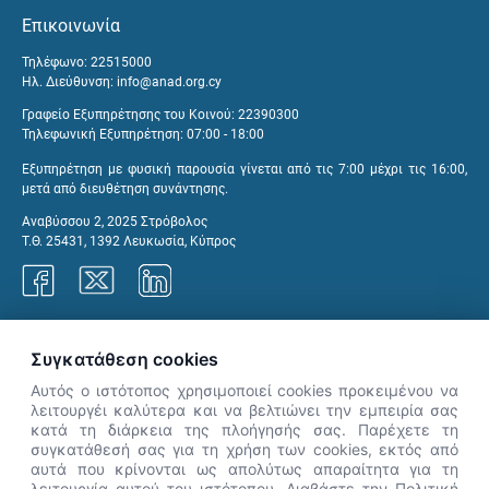
Επικοινωνία
Τηλέφωνο: 22515000
Ηλ. Διεύθυνση:
info@anad.org.cy
Γραφείο Εξυπηρέτησης του Κοινού: 22390300
Τηλεφωνική Εξυπηρέτηση: 07:00 - 18:00
Εξυπηρέτηση με φυσική παρουσία γίνεται από τις 7:00 μέχρι τις 16:00,
μετά από διευθέτηση συνάντησης.
Αναβύσσου 2, 2025 Στρόβολος
Τ.Θ. 25431, 1392 Λευκωσία, Κύπρος
Γραφεία ΑνΑΔ
Συγκατάθεση cookies
Αυτός ο ιστότοπος χρησιμοποιεί cookies προκειμένου να
λειτουργέι καλύτερα και να βελτιώνει την εμπειρία σας
κατά τη διάρκεια της πλοήγησής σας. Παρέχετε τη
×
συγκατάθεσή σας για τη χρήση των cookies, εκτός από
👋 Καλώς ήρθες! Είμαι η Νόησις.
αυτά που κρίνονται ως απολύτως απαραίτητα για τη
Πες μου πώς μπορώ να σε βοηθήσω
λειτουργία αυτού του ιστότοπου. Διαβάστε την Πολιτική