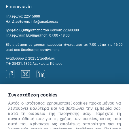
Επικοινωνία
Τηλέφωνο: 22515000
Ηλ. Διεύθυνση:
info@anad.org.cy
Γραφείο Εξυπηρέτησης του Κοινού: 22390300
Τηλεφωνική Εξυπηρέτηση: 07:00 - 18:00
Εξυπηρέτηση με φυσική παρουσία γίνεται από τις 7:00 μέχρι τις 16:00,
μετά από διευθέτηση συνάντησης.
Αναβύσσου 2, 2025 Στρόβολος
Τ.Θ. 25431, 1392 Λευκωσία, Κύπρος
Γραφεία ΑνΑΔ
Συγκατάθεση cookies
Αυτός ο ιστότοπος χρησιμοποιεί cookies προκειμένου να
λειτουργέι καλύτερα και να βελτιώνει την εμπειρία σας
κατά τη διάρκεια της πλοήγησής σας. Παρέχετε τη
×
συγκατάθεσή σας για τη χρήση των cookies, εκτός από
👋 Καλώς ήρθες! Είμαι η Νόησις.
αυτά που κρίνονται ως απολύτως απαραίτητα για τη
Πες μου πώς μπορώ να σε βοηθήσω
λειτουργία αυτού του ιστότοπου. Διαβάστε την Πολιτική