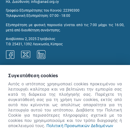
Ηλ. Διεύθυνση:
info@anad.org.cy
Γραφείο Εξυπηρέτησης του Κοινού: 22390300
Τηλεφωνική Εξυπηρέτηση: 07:00 - 18:00
Εξυπηρέτηση με φυσική παρουσία γίνεται από τις 7:00 μέχρι τις 16:00,
μετά από διευθέτηση συνάντησης.
Αναβύσσου 2, 2025 Στρόβολος
Τ.Θ. 25431, 1392 Λευκωσία, Κύπρος
Γραφεία ΑνΑΔ
Συγκατάθεση cookies
Αυτός ο ιστότοπος χρησιμοποιεί cookies προκειμένου να
λειτουργέι καλύτερα και να βελτιώνει την εμπειρία σας
κατά τη διάρκεια της πλοήγησής σας. Παρέχετε τη
×
συγκατάθεσή σας για τη χρήση των cookies, εκτός από
👋 Καλώς ήρθες! Είμαι η Νόησις.
αυτά που κρίνονται ως απολύτως απαραίτητα για τη
Πες μου πώς μπορώ να σε βοηθήσω
λειτουργία αυτού του ιστότοπου. Διαβάστε την Πολιτική
Cookie για περισσότερες πληροφορίες σχετικά με τα
σήμερα.
cookies που χρησιμοποιούμε και τον τρόπο διαγραφής ή
αποκλεισμού τους.
Πολιτική Προσωπικών Δεδομένων