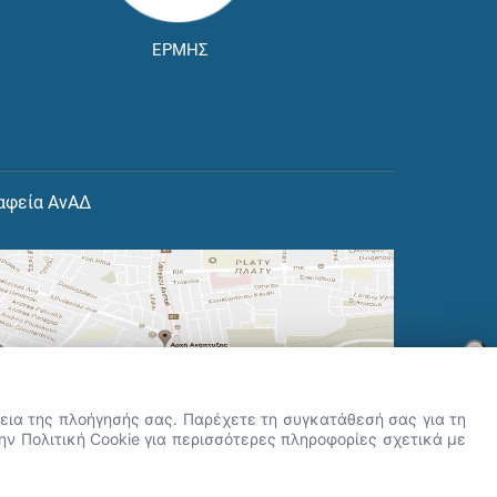
ΕΡΜΗΣ
αφεία ΑνΑΔ
×
👋 Καλώς ήρθες! Είμαι η Νόησις.
Πες μου πώς μπορώ να σε βοηθήσω
ρκεια της πλοήγησής σας. Παρέχετε τη συγκατάθεσή σας για τη
σήμερα.
την Πολιτική Cookie για περισσότερες πληροφορίες σχετικά με