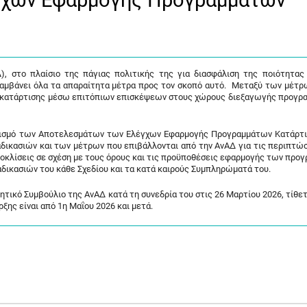
γχων Εφαρμογής Προγραμμάτων
, στο πλαίσιο της πάγιας πολιτικής της για διασφάλιση της ποιότητας
λαμβάνει όλα τα απαραίτητα μέτρα προς τον σκοπό αυτό. Μεταξύ των μέτρ
ν κατάρτισης μέσω επιτόπιων επισκέψεων στους χώρους διεξαγωγής προγρ
ειρισμό των Αποτελεσμάτων των Ελέγχων Εφαρμογής Προγραμμάτων Κατάρτι
διαδικασιών και των μέτρων που επιβάλλονται από την ΑνΑΔ για τις περιπτώ
ποκλίσεις σε σχέση με τους όρους και τις προϋποθέσεις εφαρμογής των προ
αδικασιών του κάθε Σχεδίου και τα κατά καιρούς Συμπληρώματά του.
ητικό Συμβούλιο της ΑνΑΔ κατά τη συνεδρία του στις 26 Μαρτίου 2026, τίθετ
ξης είναι από 1η Μαΐου 2026 και μετά.