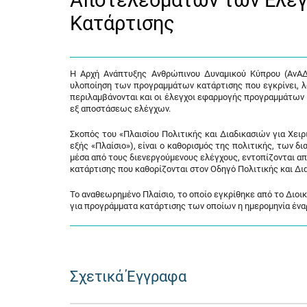
Αποτελεσμάτων των Ελέ
Κατάρτισης
Η Αρχή Ανάπτυξης Ανθρώπινου Δυναμικού Κύπρου (ΑνΑΔ)
υλοποίηση των προγραμμάτων κατάρτισης που εγκρίνει, 
περιλαμβάνονται και οι έλεγχοι εφαρμογής προγραμμάτω
εξ αποστάσεως ελέγχων.
Σκοπός του «Πλαισίου Πολιτικής και Διαδικασιών για Χ
εξής «Πλαίσιο»), είναι ο καθορισμός της πολιτικής, των 
μέσα από τους διενεργούμενους ελέγχους, εντοπίζονται α
κατάρτισης που καθορίζονται στον Οδηγό Πολιτικής και Δι
Το αναθεωρημένο Πλαίσιο, το οποίο εγκρίθηκε από το Διοικ
για προγράμματα κατάρτισης των οποίων η ημερομηνία έναρ
Σχετικά Έγγραφα