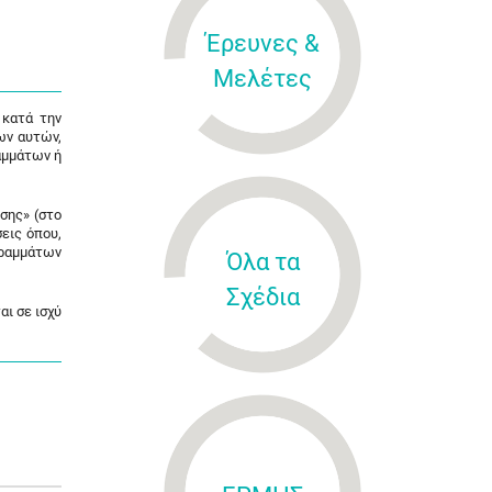
Έρευνες &
Μελέτες
 κατά την
ων αυτών,
αμμάτων ή
σης» (στο
σεις όπου,
γραμμάτων
Όλα τα
Σχέδια
αι σε ισχύ