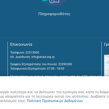
Πληροφοριοδότες
Επικοινωνία
Γρ
Τηλέφωνο: 22515000
Ηλ. Διεύθυνση:
info@anad.org.cy
Γραφείο Εξυπηρέτησης του Κοινού: 22390300
Τηλεφωνική Εξυπηρέτηση: 07:00 - 18:00
Εξυπηρέτηση με φυσική παρουσία γίνεται από τις 7:00 μέχρι τις
16:00, μετά από διευθέτηση συνάντησης.
Αναβύσσου 2, 2025 Στρόβολος
ουργέι καλύτερα και να βελτιώνει την εμπειρία σας κατά τη διά
Τ.Θ. 25431, 1392 Λευκωσία, Κύπρος
ς απαραίτητα για τη λειτουργία αυτού του ιστότοπου. Διαβάστε 
ποκλεισμού τους.
Πολιτική Προσωπικών Δεδομένων