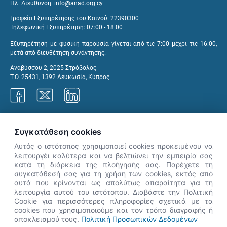
Ηλ. Διεύθυνση:
info@anad.org.cy
Γραφείο Εξυπηρέτησης του Κοινού: 22390300
Τηλεφωνική Εξυπηρέτηση: 07:00 - 18:00
Εξυπηρέτηση με φυσική παρουσία γίνεται από τις 7:00 μέχρι τις 16:00,
μετά από διευθέτηση συνάντησης.
Αναβύσσου 2, 2025 Στρόβολος
Τ.Θ. 25431, 1392 Λευκωσία, Κύπρος
Γραφεία ΑνΑΔ
Συγκατάθεση cookies
Αυτός ο ιστότοπος χρησιμοποιεί cookies προκειμένου να
λειτουργέι καλύτερα και να βελτιώνει την εμπειρία σας
κατά τη διάρκεια της πλοήγησής σας. Παρέχετε τη
×
συγκατάθεσή σας για τη χρήση των cookies, εκτός από
👋 Καλώς ήρθες! Είμαι η Νόησις.
αυτά που κρίνονται ως απολύτως απαραίτητα για τη
Πες μου πώς μπορώ να σε βοηθήσω
λειτουργία αυτού του ιστότοπου. Διαβάστε την Πολιτική
Cookie για περισσότερες πληροφορίες σχετικά με τα
σήμερα.
cookies που χρησιμοποιούμε και τον τρόπο διαγραφής ή
αποκλεισμού τους.
Πολιτική Προσωπικών Δεδομένων