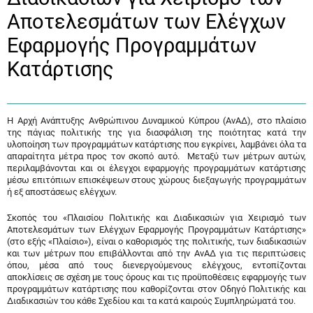
Αποτελεσμάτων των Ελέγχων
Εφαρμογής Προγραμμάτων
Κατάρτισης
Η Αρχή Ανάπτυξης Ανθρώπινου Δυναμικού Κύπρου (ΑνΑΔ), στο πλαίσιο
της πάγιας πολιτικής της για διασφάλιση της ποιότητας κατά την
υλοποίηση των προγραμμάτων κατάρτισης που εγκρίνει, λαμβάνει όλα τα
απαραίτητα μέτρα προς τον σκοπό αυτό. Μεταξύ των μέτρων αυτών,
περιλαμβάνονται και οι έλεγχοι εφαρμογής προγραμμάτων κατάρτισης
μέσω επιτόπιων επισκέψεων στους χώρους διεξαγωγής προγραμμάτων
ή εξ αποστάσεως ελέγχων.
Σκοπός του «Πλαισίου Πολιτικής και Διαδικασιών για Χειρισμό των
Αποτελεσμάτων των Ελέγχων Εφαρμογής Προγραμμάτων Κατάρτισης»
(στο εξής «Πλαίσιο»), είναι ο καθορισμός της πολιτικής, των διαδικασιών
και των μέτρων που επιβάλλονται από την ΑνΑΔ για τις περιπτώσεις
όπου, μέσα από τους διενεργούμενους ελέγχους, εντοπίζονται
αποκλίσεις σε σχέση με τους όρους και τις προϋποθέσεις εφαρμογής των
προγραμμάτων κατάρτισης που καθορίζονται στον Οδηγό Πολιτικής και
Διαδικασιών του κάθε Σχεδίου και τα κατά καιρούς Συμπληρώματά του.