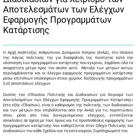
Αποτελεσμάτων των Ελέγχων
Εφαρμογής Προγραμμάτων
Κατάρτισης
Η Αρχή Ανάπτυξης Ανθρώπινου Δυναμικού Κύπρου (ΑνΑΔ), στο πλαίσιο
της πάγιας πολιτικής της για διασφάλιση της ποιότητας κατά την
υλοποίηση των προγραμμάτων κατάρτισης που εγκρίνει, λαμβάνει όλα τα
απαραίτητα μέτρα προς τον σκοπό αυτό. Μεταξύ των μέτρων αυτών,
περιλαμβάνονται και οι έλεγχοι εφαρμογής προγραμμάτων κατάρτισης
μέσω επιτόπιων επισκέψεων στους χώρους διεξαγωγής προγραμμάτων
ή εξ αποστάσεως ελέγχων.
Σκοπός του «Πλαισίου Πολιτικής και Διαδικασιών για Χειρισμό των
Αποτελεσμάτων των Ελέγχων Εφαρμογής Προγραμμάτων Κατάρτισης»
(στο εξής «Πλαίσιο»), είναι ο καθορισμός της πολιτικής, των διαδικασιών
και των μέτρων που επιβάλλονται από την ΑνΑΔ για τις περιπτώσεις
όπου, μέσα από τους διενεργούμενους ελέγχους, εντοπίζονται
αποκλίσεις σε σχέση με τους όρους και τις προϋποθέσεις εφαρμογής των
προγραμμάτων κατάρτισης που καθορίζονται στον Οδηγό Πολιτικής και
Διαδικασιών του κάθε Σχεδίου και τα κατά καιρούς Συμπληρώματά του.