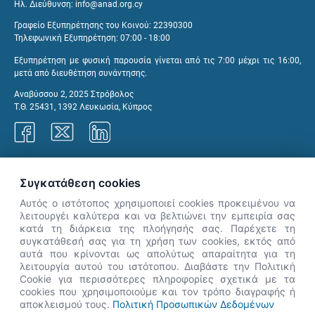
Ηλ. Διεύθυνση:
info@anad.org.cy
Γραφείο Εξυπηρέτησης του Κοινού: 22390300
Τηλεφωνική Εξυπηρέτηση: 07:00 - 18:00
Εξυπηρέτηση με φυσική παρουσία γίνεται από τις 7:00 μέχρι τις 16:00,
μετά από διευθέτηση συνάντησης.
Αναβύσσου 2, 2025 Στρόβολος
Τ.Θ. 25431, 1392 Λευκωσία, Κύπρος
Γραφεία ΑνΑΔ
Συγκατάθεση cookies
Αυτός ο ιστότοπος χρησιμοποιεί cookies προκειμένου να
λειτουργέι καλύτερα και να βελτιώνει την εμπειρία σας
κατά τη διάρκεια της πλοήγησής σας. Παρέχετε τη
×
συγκατάθεσή σας για τη χρήση των cookies, εκτός από
👋 Καλώς ήρθες! Είμαι η Νόησις.
αυτά που κρίνονται ως απολύτως απαραίτητα για τη
Πες μου πώς μπορώ να σε βοηθήσω
λειτουργία αυτού του ιστότοπου. Διαβάστε την Πολιτική
Cookie για περισσότερες πληροφορίες σχετικά με τα
σήμερα.
cookies που χρησιμοποιούμε και τον τρόπο διαγραφής ή
αποκλεισμού τους.
Πολιτική Προσωπικών Δεδομένων