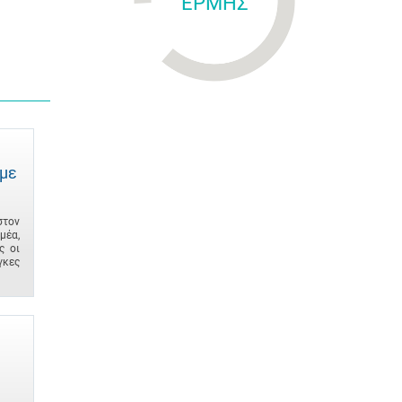
ΕΡΜΗΣ
 με
στον
μέα,
ς οι
γκες