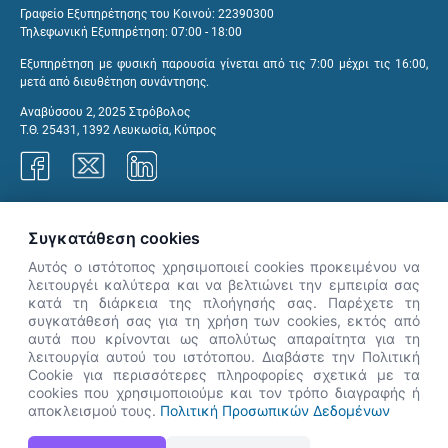
Γραφείο Εξυπηρέτησης του Κοινού: 22390300
Τηλεφωνική Εξυπηρέτηση: 07:00 - 18:00
Εξυπηρέτηση με φυσική παρουσία γίνεται από τις 7:00 μέχρι τις 16:00,
μετά από διευθέτηση συνάντησης.
Αναβύσσου 2, 2025 Στρόβολος
Τ.Θ. 25431, 1392 Λευκωσία, Κύπρος
Γραφεία ΑνΑΔ
Συγκατάθεση cookies
Αυτός ο ιστότοπος χρησιμοποιεί cookies προκειμένου να
λειτουργέι καλύτερα και να βελτιώνει την εμπειρία σας
κατά τη διάρκεια της πλοήγησής σας. Παρέχετε τη
×
συγκατάθεσή σας για τη χρήση των cookies, εκτός από
👋 Καλώς ήρθες! Είμαι η Νόησις.
αυτά που κρίνονται ως απολύτως απαραίτητα για τη
Πες μου πώς μπορώ να σε βοηθήσω
λειτουργία αυτού του ιστότοπου. Διαβάστε την Πολιτική
Cookie για περισσότερες πληροφορίες σχετικά με τα
σήμερα.
cookies που χρησιμοποιούμε και τον τρόπο διαγραφής ή
αποκλεισμού τους.
Πολιτική Προσωπικών Δεδομένων
Η Ιστοσελίδα ΑνΑΔ είναι πλήρως συμβατή με τις νεότερες εκδόσεις, Google Chrome, Mozilla Firefox,