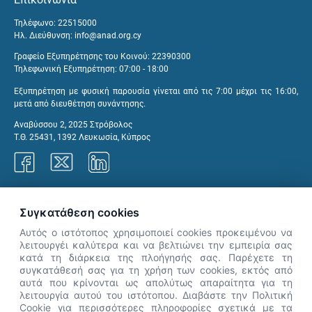
Τηλέφωνο: 22515000
Ηλ. Διεύθυνση:
info@anad.org.cy
Γραφείο Εξυπηρέτησης του Κοινού: 22390300
Τηλεφωνική Εξυπηρέτηση: 07:00 - 18:00
Εξυπηρέτηση με φυσική παρουσία γίνεται από τις 7:00 μέχρι τις 16:00,
μετά από διευθέτηση συνάντησης.
Αναβύσσου 2, 2025 Στρόβολος
Τ.Θ. 25431, 1392 Λευκωσία, Κύπρος
Γραφεία ΑνΑΔ
Συγκατάθεση cookies
Αυτός ο ιστότοπος χρησιμοποιεί cookies προκειμένου να
λειτουργέι καλύτερα και να βελτιώνει την εμπειρία σας
κατά τη διάρκεια της πλοήγησής σας. Παρέχετε τη
×
συγκατάθεσή σας για τη χρήση των cookies, εκτός από
👋 Καλώς ήρθες! Είμαι η Νόησις.
αυτά που κρίνονται ως απολύτως απαραίτητα για τη
Πες μου πώς μπορώ να σε βοηθήσω
λειτουργία αυτού του ιστότοπου. Διαβάστε την Πολιτική
Cookie για περισσότερες πληροφορίες σχετικά με τα
σήμερα.