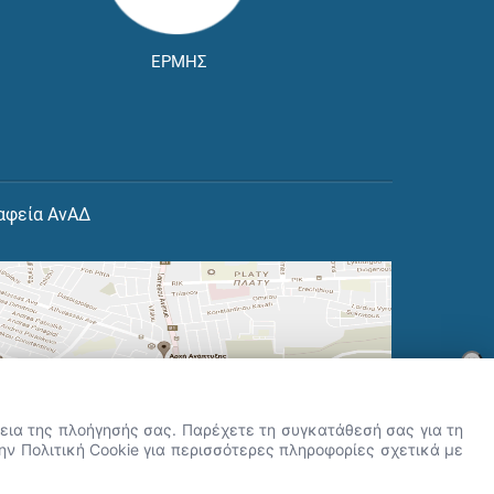
ΕΡΜΗΣ
αφεία ΑνΑΔ
×
👋 Καλώς ήρθες! Είμαι η Νόησις.
Πες μου πώς μπορώ να σε βοηθήσω
ρκεια της πλοήγησής σας. Παρέχετε τη συγκατάθεσή σας για τη
σήμερα.
την Πολιτική Cookie για περισσότερες πληροφορίες σχετικά με