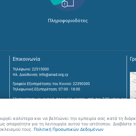
Πληροφοριοδότες
Επικοινωνία
Γρ
Τηλέφωνο: 22515000
Ηλ. Διεύθυνση:
info@anad.org.cy
Γραφείο Εξυπηρέτησης του Κοινού: 22390300
Τηλεφωνική Εξυπηρέτηση: 07:00 - 18:00
Εξυπηρέτηση με φυσική παρουσία γίνεται από τις 7:00 μέχρι τις
16:00, μετά από διευθέτηση συνάντησης.
Αναβύσσου 2, 2025 Στρόβολος
ουργέι καλύτερα και να βελτιώνει την εμπειρία σας κατά τη διά
Τ.Θ. 25431, 1392 Λευκωσία, Κύπρος
ς απαραίτητα για τη λειτουργία αυτού του ιστότοπου. Διαβάστε 
ποκλεισμού τους.
Πολιτική Προσωπικών Δεδομένων