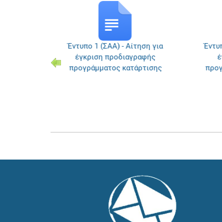
ς και
Έντυπο 1 (ΣΑΑ) - Αίτηση για
Έντυπ
ι μέχρι
έγκριση προδιαγραφής
έ
προγράμματος κατάρτισης
προγ