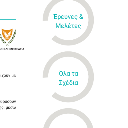
Έρευνες &
Μελέτες
Όλα τα
ίζουν με
Σχέδια
ιδρύσουν
σης, μέσω