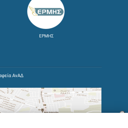
ΕΡΜΗΣ
αφεία ΑνΑΔ
×
👋 Καλώς ήρθες! Είμαι η Νόησις.
Πες μου πώς μπορώ να σε βοηθήσω