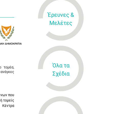
Έρευνες &
Μελέτες
Όλα τα
ο τομέα,
 ανάγκες
Σχέδια
ένων που
 ή τομείς
ό Κέντρα