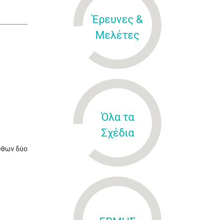
Έρευνες &
Μελέτες
Όλα τα
Σχέδια
υθων δύο