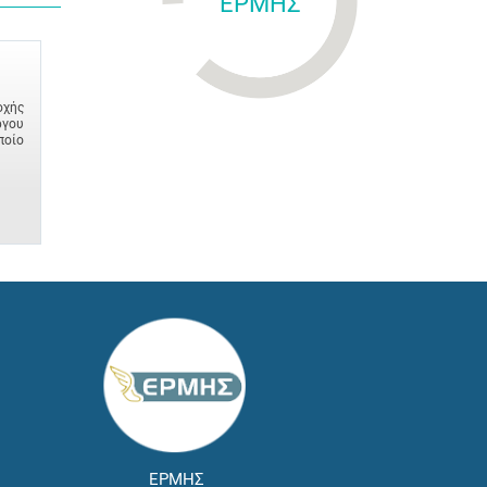
ΕΡΜΗΣ
οχής
ργου
ποίο
ΕΡΜΗΣ