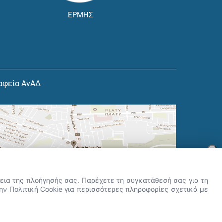
ΕΡΜΗΣ
αφεία ΑνΑΔ
×
👋 Καλώς ήρθες! Είμαι η Νόησις.
Πες μου πώς μπορώ να σε βοηθήσω
ρκεια της πλοήγησής σας. Παρέχετε τη συγκατάθεσή σας για τη
σήμερα.
την Πολιτική Cookie για περισσότερες πληροφορίες σχετικά με