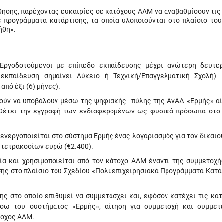
άθησης, παρέχοντας ευκαιρίες σε κατόχους ΑΛΜ να αναβαθμίσουν τις
 προγράμματα κατάρτισης, τα οποία υλοποιούνται στο πλαίσιο του
ήθη».
) Εργοδοτούμενοι με επίπεδο εκπαίδευσης μέχρι ανώτερη δευτε
εκπαίδευση σημαίνει Λύκειο ή Τεχνική/Επαγγελματική Σχολή)
πό έξι (6) μήνες).
ρούν να υποβάλουν μέσω της ψηφιακής πύλης της ΑνΑΔ «Ερμής» αί
θέτει την εγγραφή των ενδιαφερομένων ως φυσικά πρόσωπα στο
 ενεργοποιείται στο σύστημα Ερμής ένας λογαριασμός για τον δικαι
ν τετρακοσίων ευρώ (€2.400).
τία και χρησιμοποιείται από τον κάτοχο ΑΛΜ έναντι της συμμετοχή
ης στο πλαίσιο του Σχεδίου «Πολυεπιχειρησιακά Προγράμματα Κατά
ς στο οποίο επιθυμεί να συμμετάσχει και, εφόσον κατέχει τις κα
έσω του συστήματος «Ερμής», αίτηση για συμμετοχή και συμμετ
τοχος ΑΛΜ.