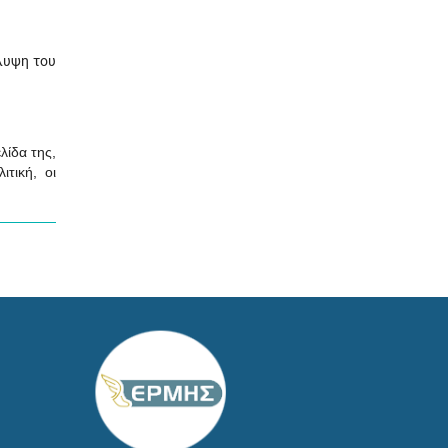
άλυψη του
λίδα της,
τική, οι