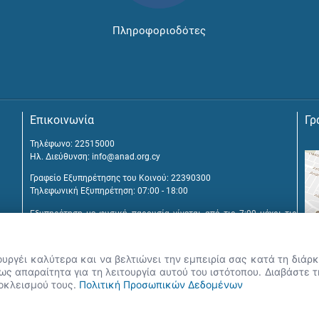
Πληροφοριοδότες
Επικοινωνία
Γρ
Τηλέφωνο: 22515000
Ηλ. Διεύθυνση:
info@anad.org.cy
Γραφείο Εξυπηρέτησης του Κοινού: 22390300
Τηλεφωνική Εξυπηρέτηση: 07:00 - 18:00
Εξυπηρέτηση με φυσική παρουσία γίνεται από τις 7:00 μέχρι τις
16:00, μετά από διευθέτηση συνάντησης.
Αναβύσσου 2, 2025 Στρόβολος
ουργέι καλύτερα και να βελτιώνει την εμπειρία σας κατά τη διά
Τ.Θ. 25431, 1392 Λευκωσία, Κύπρος
ς απαραίτητα για τη λειτουργία αυτού του ιστότοπου. Διαβάστε 
ποκλεισμού τους.
Πολιτική Προσωπικών Δεδομένων