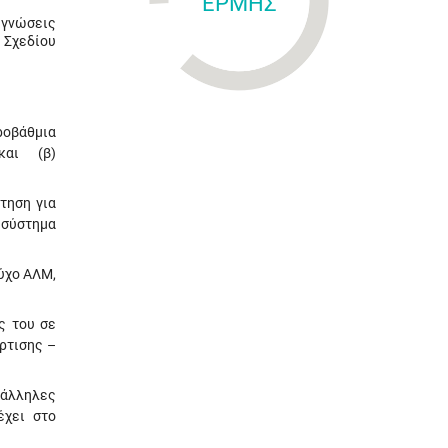
ΕΡΜΗΣ
 γνώσεις
 Σχεδίου
ροβάθμια
 και (β)
τηση για
 σύστημα
ούχο ΑΛΜ,
ς του σε
ρτισης –
τάλληλες
έχει στο