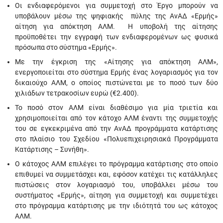
Οι ενδιαφερόμενοι για συμμετοχή στο Έργο μπορούν να
υποβάλουν μέσω της ψηφιακής πύλης της ΑνΑΔ «Ερμής»
αίτηση για απόκτηση ΑΛΜ. Η υποβολή της αίτησης
προϋποθέτει την εγγραφή των ενδιαφερομένων ως φυσικά
πρόσωπα στο σύστημα «Ερμής».
Με την έγκριση της «Αίτησης για απόκτηση ΑΛΜ»,
ενεργοποιείται στο σύστημα Ερμής ένας λογαριασμός για τον
δικαιούχο ΑΛΜ, ο οποίος πιστώνεται με το ποσό των δύο
χιλιάδων τετρακοσίων ευρώ (€2.400).
Το ποσό στον ΑΛΜ είναι διαθέσιμο για μία τριετία και
χρησιμοποιείται από τον κάτοχο ΑΛΜ έναντι της συμμετοχής
του σε εγκεκριμένα από την ΑνΑΔ προγράμματα κατάρτισης
στο πλαίσιο του Σχεδίου «Πολυεπιχειρησιακά Προγράμματα
Κατάρτισης – Συνήθη».
Ο κάτοχος ΑΛΜ επιλέγει το πρόγραμμα κατάρτισης στο οποίο
επιθυμεί να συμμετάσχει και, εφόσον κατέχει τις κατάλληλες
πιστώσεις στον λογαριασμό του, υποβάλλει μέσω του
συστήματος «Ερμής», αίτηση για συμμετοχή και συμμετέχει
στο πρόγραμμα κατάρτισης με την ιδιότητά του ως κάτοχος
ΑΛΜ.