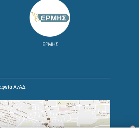
ΕΡΜΗΣ
αφεία ΑνΑΔ
×
👋 Καλώς ήρθες! Είμαι η Νόησις.