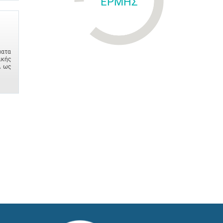
ΕΡΜΗΣ
ματα
ικής
Δ ως