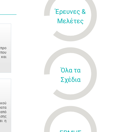
Έρευνες &
Μελέτες
ύπρο
που
 και
Όλα τα
Σχέδια
ικού
ματα
από
ισης
ει η