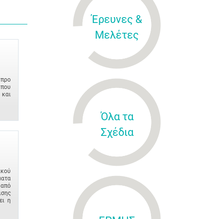
Έρευνες &
Μελέτες
ύπρο
που
 και
Όλα τα
Σχέδια
ικού
ματα
από
ισης
ει η