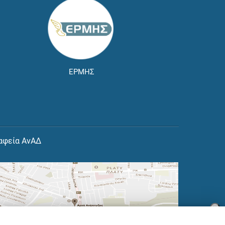
ΕΡΜΗΣ
αφεία ΑνΑΔ
×
👋 Καλώς ήρθες! Είμαι η Νόησις.