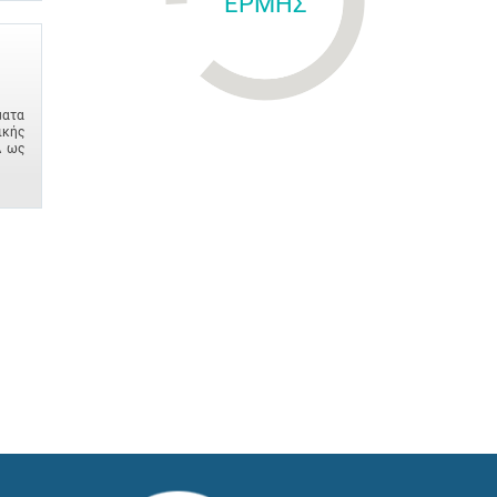
ΕΡΜΗΣ
ματα
ικής
Δ ως