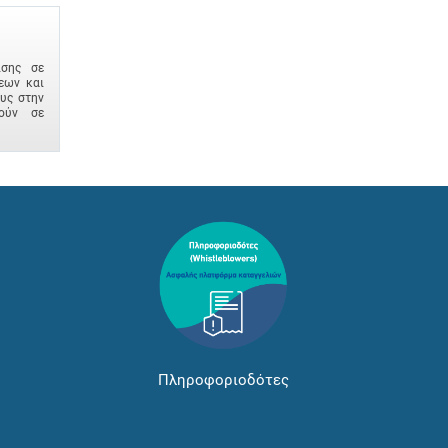
ισης σε
εων και
ους στην
ούν σε
Πληροφοριοδότες