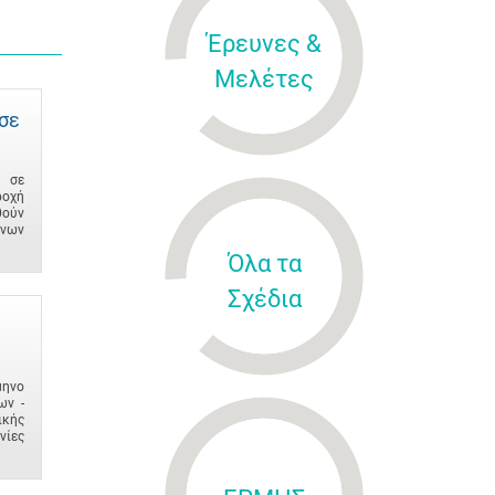
Έρευνες &
Μελέτες
σε
ν σε
ροχή
θούν
ενων
Όλα τα
Σχέδια
μηνο
ων -
ικής
νίες