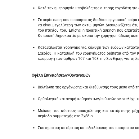
Κατά την ημερομηνία υποβολής της αίτησής εργοδότη για σ
Σε περίπτωση που ο απόφοιτος διαθέτει εργασιακή πείρα σ
να είναι μεγαλύτερη των οκτώ μηνών. Διευκρινίζεται ότ
του πτυχίου του. Επίσης, η πρακτική άσκηση που απαιτεί
Κυπριακή Δημοκρατία με σκοπό την χορήγηση άδειας άσκη
Καταβάλλεται χορήγημα για κάλυψη των εξόδων κατάρτισ
Σχεδίου. Η καταβολή του χορηγήματος διέπεται από τον Κ
εφαρμογή των άρθρων 107 και 108 της Συνθήκης για τη λε
Οφέλη Επιχειρήσεων/Οργανισμών
Βελτίωση της οργάνωσης και διεύθυνσής τους μέσα από 
Ορθολογική κατανομή καθηκόντων/ευθυνών σε στελέχη τη
Μείωση του κόστους απασχόλησης και κατάρτισης, μέχρ
περίοδο συμμετοχής στο Σχέδιο.
Συστηματική κατάρτιση και εξειδίκευση του απόφοιτου σε