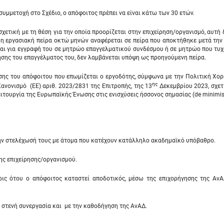
υμμετοχή στο Σχέδιο, ο απόφοιτος πρέπει να είναι κάτω των 30 ετών.
χετική με τη θέση για την οποία προορίζεται στην επιχείρηση/οργανισμό, αυτή 
ι, η εργασιακή πείρα οκτώ μηνών αναφέρεται σε πείρα που αποκτήθηκε μετά τη
ται για εγγραφή του σε μητρώο επαγγελματικού συνδέσμου ή σε μητρώο που τυχ
σης του επαγγέλματος του, δεν λαμβάνεται υπόψη ως προηγούμενη πείρα.
ης του απόφοιτου που επωμίζεται ο εργοδότης, σύμφωνα με την Πολιτική Χορ
ης
ανονισμό (ΕE) αριθ. 2023/2831 της Επιτροπής, της 13
Δεκεμβρίου 2023, σχετ
ιτουργία της Ευρωπαϊκής Ένωσης στις ενισχύσεις ήσσονος σημασίας (de minimis
την στελέχωσή τους με άτομα που κατέχουν κατάλληλο ακαδημαϊκό υπόβαθρο.
ς επιχείρησης/οργανισμού.
ις ότου ο απόφοιτος καταστεί αποδοτικός, μέσω της επιχορήγησης της ΑνΑΔ
 στενή συνεργασία και με την καθοδήγηση της ΑνΑΔ.