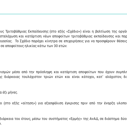
ς Τριτοβάθμιας Εκπαίδευσης (στο εξής «Σχέδιο») είναι η βελτίωση της οργά
 στελέχωση και κατάρτιση νέων αποφοίτων τριτοβάθμιας εκπαίδευσης και πα
ασίας. Το Σχέδιο παρέχει κίνητρα σε επιχειρήσεις για να προσφέρουν θέσεις
 σε αποφοίτους ηλικίας κάτω των 30 ετών.
ανισμών μέσα από την πρόσληψη και κατάρτιση αποφοίτων που έχουν συμπλ
 διάρκειας τουλάχιστον τριών ετών και είναι κάτοχοι, κατ` ελάχιστον, δ
 έξι μήνες.
ο (στο εξής «αίτηση») για εξασφάλιση έγκρισης πριν από την έναρξη υλοπο
διάρκεια του έτους, μέσω του συστήματος «Ερμής» της ΑνΑΔ, σε διάστημα δύ
.