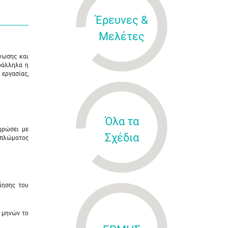
Έρευνες &
Μελέτες
νωσης και
ράλληλα η
 εργασίας,
Όλα τα
ηρώσει με
Σχέδια
ιπλώματος
ίησης του
ο μηνών το