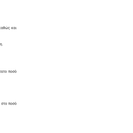
καθώς και
η.
τατο ποσό
, στο ποσό