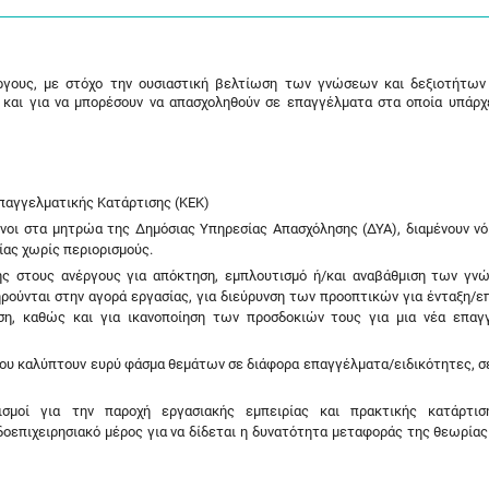
έργους, με στόχο την ουσιαστική βελτίωση των γνώσεων και δεξιοτήτων
και για να μπορέσουν να απασχοληθούν σε επαγγέλματα στα οποία υπάρχ
παγγελματικής Κατάρτισης (ΚΕΚ)
ένοι στα μητρώα της Δημόσιας Υπηρεσίας Απασχόλησης (ΔΥΑ), διαμένουν νό
ίας χωρίς περιορισμούς.
ης στους ανέργους για απόκτηση, εμπλουτισμό ή/και αναβάθμιση των γν
ρούνται στην αγορά εργασίας, για διεύρυνση των προοπτικών για ένταξη/ε
η, καθώς και για ικανοποίηση των προσδοκιών τους για μια νέα επαγ
ου καλύπτουν ευρύ φάσμα θεμάτων σε διάφορα επαγγέλματα/ειδικότητες, σε
νισμοί για την παροχή εργασιακής εμπειρίας και πρακτικής κατάρτι
οεπιχειρησιακό μέρος για να δίδεται η δυνατότητα μεταφοράς της θεωρίας