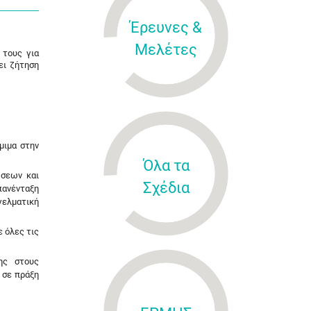
Έρευνες &
Μελέτες
 τους για
ει ζήτηση
μιμα στην
Όλα τα
ώσεων και
Σχέδια
πανένταξη
γελματική
 όλες τις
σης στους
 σε πράξη