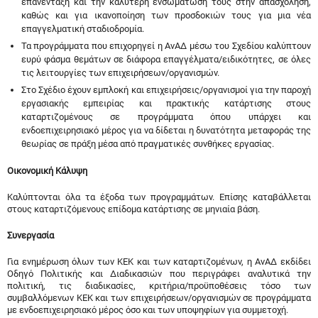
επανένταξη και την καλύτερη ενσωμάτωσή τους στην απασχόληση,
καθώς και για ικανοποίηση των προσδοκιών τους για μια νέα
επαγγελματική σταδιοδρομία.
Τα προγράμματα που επιχορηγεί η ΑνΑΔ μέσω του Σχεδίου καλύπτουν
ευρύ φάσμα θεμάτων σε διάφορα επαγγέλματα/ειδικότητες, σε όλες
τις λειτουργίες των επιχειρήσεων/οργανισμών.
Στο Σχέδιο έχουν εμπλοκή και επιχειρήσεις/οργανισμοί για την παροχή
εργασιακής εμπειρίας και πρακτικής κατάρτισης στους
καταρτιζομένους σε προγράμματα όπου υπάρχει και
ενδοεπιχειρησιακό μέρος για να δίδεται η δυνατότητα μεταφοράς της
θεωρίας σε πράξη μέσα από πραγματικές συνθήκες εργασίας.
Οικονομική Κάλυψη
Καλύπτονται όλα τα έξοδα των προγραμμάτων. Επίσης καταβάλλεται
στους καταρτιζόμενους επίδομα κατάρτισης σε μηνιαία βάση.
Συνεργασία
Για ενημέρωση όλων των ΚΕΚ και των καταρτιζομένων, η ΑνΑΔ εκδίδει
Οδηγό Πολιτικής και Διαδικασιών που περιγράφει αναλυτικά την
πολιτική, τις διαδικασίες, κριτήρια/προϋποθέσεις τόσο των
συμβαλλόμενων ΚΕΚ και των επιχειρήσεων/οργανισμών σε προγράμματα
με ενδοεπιχειρησιακό μέρος όσο και των υποψηφίων για συμμετοχή.