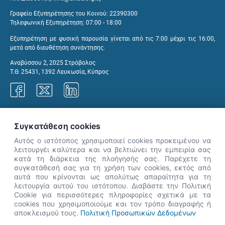
Γραφείο Εξυπηρέτησης του Κοινού: 22390300
Τηλεφωνική Εξυπηρέτηση: 07:00 - 18:00
Εξυπηρέτηση με φυσική παρουσία γίνεται από τις 7:00 μέχρι τις 16:00,
μετά από διευθέτηση συνάντησης.
Αναβύσσου 2, 2025 Στρόβολος
Τ.Θ. 25431, 1392 Λευκωσία, Κύπρος
Γραφεία ΑνΑΔ
Συγκατάθεση cookies
Αυτός ο ιστότοπος χρησιμοποιεί cookies προκειμένου να
λειτουργέι καλύτερα και να βελτιώνει την εμπειρία σας
κατά τη διάρκεια της πλοήγησής σας. Παρέχετε τη
×
συγκατάθεσή σας για τη χρήση των cookies, εκτός από
👋 Καλώς ήρθες! Είμαι η Νόησις.
αυτά που κρίνονται ως απολύτως απαραίτητα για τη
Πες μου πώς μπορώ να σε βοηθήσω
λειτουργία αυτού του ιστότοπου. Διαβάστε την Πολιτική
Cookie για περισσότερες πληροφορίες σχετικά με τα
σήμερα.
cookies που χρησιμοποιούμε και τον τρόπο διαγραφής ή
αποκλεισμού τους.
Πολιτική Προσωπικών Δεδομένων