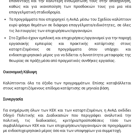
επανένταξη και την καλύτερη ενσωμάτωσή τους στην απασχόληση,
καθώς και για ικανοποίηση των προσδοκιών τους για μια νέα
επαγγελματική σταδιοδρομία.
Τα προγράμματα που επιχορηγεί η ΑνΑΔ μέσω του Σχεδίου καλύπτουν
ευρύ φάσμα θεμάτων σε διάφορα επαγγέλματα/ειδικότητες, σε όλες
τις λειτουργίες των επιχειρήσεων/οργανισμών.
Στο Σχέδιο έχουν εμπλοκή και επιχειρήσεις/οργανισμοί για την παροχή
εργασιακής εμπειρίας και πρακτικής κατάρτισης στους
καταρτιζομένους σε προγράμματα όπου υπάρχει και
ενδοεπιχειρησιακό μέρος για να δίδεται η δυνατότητα μεταφοράς της
θεωρίας σε πράξη μέσα από πραγματικές συνθήκες εργασίας.
Οικονομική Κάλυψη
Καλύπτονται όλα τα έξοδα των προγραμμάτων. Επίσης καταβάλλεται
στους καταρτιζόμενους επίδομα κατάρτισης σε μηνιαία βάση.
Συνεργασία
Για ενημέρωση όλων των ΚΕΚ και των καταρτιζομένων, η ΑνΑΔ εκδίδει
Οδηγό Πολιτικής και Διαδικασιών που περιγράφει αναλυτικά την
πολιτική, τις διαδικασίες, κριτήρια/προϋποθέσεις τόσο των
συμβαλλόμενων ΚΕΚ και των επιχειρήσεων/οργανισμών σε προγράμματα
με ενδοεπιχειρησιακό μέρος όσο και των υποψηφίων για συμμετοχή.