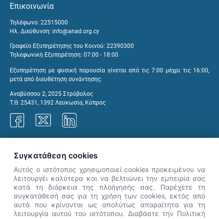
Επικοινωνία
Τηλέφωνο: 22515000
Ηλ. Διεύθυνση:
info@anad.org.cy
Γραφείο Εξυπηρέτησης του Κοινού: 22390300
Τηλεφωνική Εξυπηρέτηση: 07:00 - 18:00
Εξυπηρέτηση με φυσική παρουσία γίνεται από τις 7:00 μέχρι τις 16:00,
μετά από διευθέτηση συνάντησης.
Αναβύσσου 2, 2025 Στρόβολος
Τ.Θ. 25431, 1392 Λευκωσία, Κύπρος
Γραφεία ΑνΑΔ
Συγκατάθεση cookies
Αυτός ο ιστότοπος χρησιμοποιεί cookies προκειμένου να
λειτουργέι καλύτερα και να βελτιώνει την εμπειρία σας
κατά τη διάρκεια της πλοήγησής σας. Παρέχετε τη
×
συγκατάθεσή σας για τη χρήση των cookies, εκτός από
👋 Καλώς ήρθες! Είμαι η Νόησις.
αυτά που κρίνονται ως απολύτως απαραίτητα για τη
Πες μου πώς μπορώ να σε βοηθήσω
λειτουργία αυτού του ιστότοπου. Διαβάστε την Πολιτική