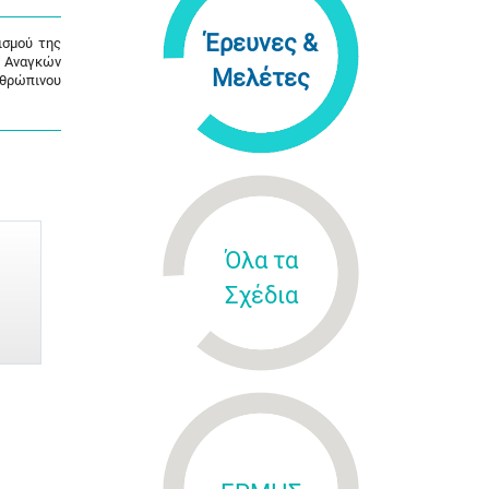
Έρευνες &
ισμού της
ς Αναγκών
Μελέτες
νθρώπινου
Όλα τα
Σχέδια