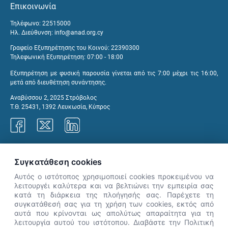
Επικοινωνία
Τηλέφωνο: 22515000
Ηλ. Διεύθυνση:
info@anad.org.cy
Γραφείο Εξυπηρέτησης του Κοινού: 22390300
Τηλεφωνική Εξυπηρέτηση: 07:00 - 18:00
Εξυπηρέτηση με φυσική παρουσία γίνεται από τις 7:00 μέχρι τις 16:00,
μετά από διευθέτηση συνάντησης.
Αναβύσσου 2, 2025 Στρόβολος
Τ.Θ. 25431, 1392 Λευκωσία, Κύπρος
Γραφεία ΑνΑΔ
Συγκατάθεση cookies
Αυτός ο ιστότοπος χρησιμοποιεί cookies προκειμένου να
λειτουργέι καλύτερα και να βελτιώνει την εμπειρία σας
κατά τη διάρκεια της πλοήγησής σας. Παρέχετε τη
×
συγκατάθεσή σας για τη χρήση των cookies, εκτός από
👋 Καλώς ήρθες! Είμαι η Νόησις.
αυτά που κρίνονται ως απολύτως απαραίτητα για τη
Πες μου πώς μπορώ να σε βοηθήσω
λειτουργία αυτού του ιστότοπου. Διαβάστε την Πολιτική